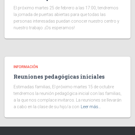
El próximo martes 25 de febrero a las 17:00, tendremos
la jornada de puertas abiertas para que todas las
personas interesadas puedan conocer nuestro centro y
nuestro trabajo. ¡Os esperamos!
INFORMACIÓN
Reuniones pedagógicas iniciales
Estimadas familias, El próximo martes 15 de octubre
tendremos la reunión pedagógica inicial con las familias,
a la que nos complace invitaros. La reuniones se llevarán
a cabo en la clase de su hijo/a con
Leer más…