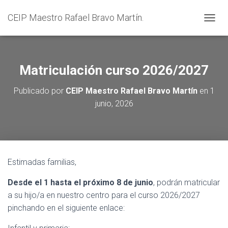
CEIP Maestro Rafael Bravo Martín.
C
A
M
B
I
Matriculación curso 2026/2027
A
R
Publicado por
CEIP Maestro Rafael Bravo Martín
en
1
M
junio, 2026
O
D
O
D
E
N
Estimadas familias,
A
V
E
Desde el 1 hasta el próximo 8 de junio
, podrán matricular
G
a su hijo/a en nuestro centro para el curso 2026/2027
A
pinchando en el siguiente enlace:
C
I