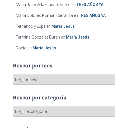
María José Velázquez Romero
en
TRES AÑOS YA
María Dolores Román Carranza
en
TRES AÑOS YA
Fernando y Lupe
en
María Jesús
Fermina González Duran
en
María Jesús
Rocio
en
María Jesús
Buscar por mes
B
u
s
c
Buscar por categoría
a
r
B
p
u
o
s
r
c