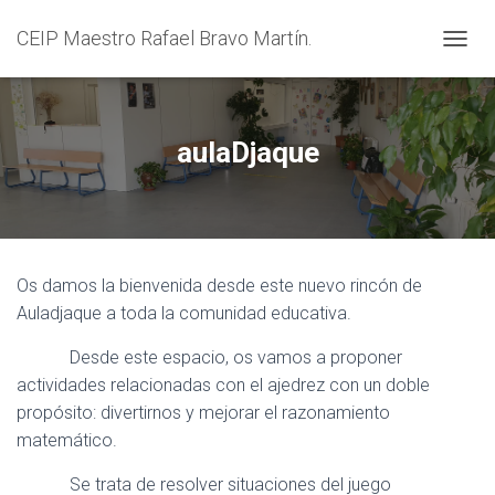
CEIP Maestro Rafael Bravo Martín.
C
A
M
B
I
aulaDjaque
A
R
M
O
D
O
Os damos la bienvenida desde este nuevo rincón de
D
E
Auladjaque a toda la comunidad educativa.
N
A
Desde este espacio, os vamos a proponer
V
actividades relacionadas con el ajedrez con un doble
E
propósito: divertirnos y mejorar el razonamiento
G
A
matemático.
C
I
Se trata de resolver situaciones del juego