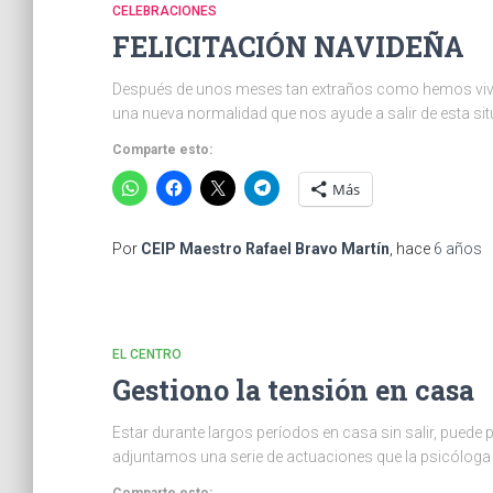
CELEBRACIONES
FELICITACIÓN NAVIDEÑA
Después de unos meses tan extraños como hemos vivid
una nueva normalidad que nos ayude a salir de esta s
Comparte esto:
Más
Por
CEIP Maestro Rafael Bravo Martín
, hace
6 años
EL CENTRO
Gestiono la tensión en casa
Estar durante largos períodos en casa sin salir, puede
adjuntamos una serie de actuaciones que la psicólog