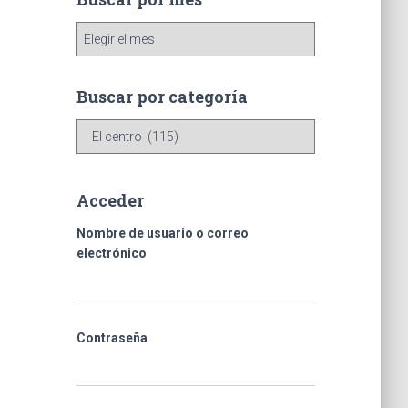
B
u
s
c
Buscar por categoría
a
B
r
u
p
s
o
c
r
Acceder
a
m
r
e
Nombre de usuario o correo
p
s
electrónico
o
r
c
a
Contraseña
t
e
g