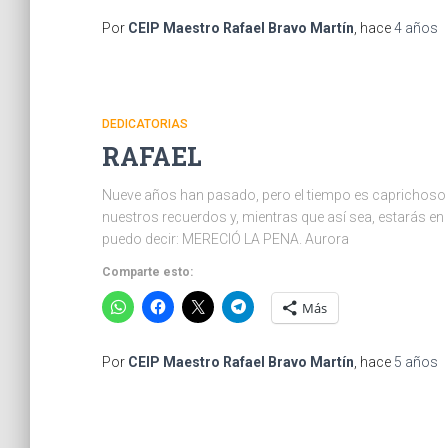
Por
CEIP Maestro Rafael Bravo Martín
, hace
4 años
DEDICATORIAS
RAFAEL
Nueve años han pasado, pero el tiempo es caprichoso 
nuestros recuerdos y, mientras que así sea, estarás en 
puedo decir: MERECIÓ LA PENA. Aurora
Comparte esto:
Más
Por
CEIP Maestro Rafael Bravo Martín
, hace
5 años