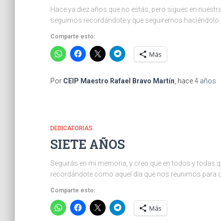
Hace ya diez años que no estás, pero sigues en nue
seguimos recordándote y que seguiremos haciéndolo. 
Comparte esto:
Más
Por
CEIP Maestro Rafael Bravo Martín
, hace
4 años
DEDICATORIAS
SIETE AÑOS
Seguirás en mi memoria, y creo que en todos y todas q
recordándote como aquel día que nos reunimos para cel
Comparte esto:
Más