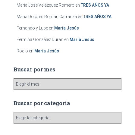
María José Velázquez Romero
en
TRES AÑOS YA
María Dolores Román Carranza
en
TRES AÑOS YA
Fernando y Lupe
en
María Jesús
Fermina González Duran
en
María Jesús
Rocio
en
María Jesús
Buscar por mes
B
u
s
c
Buscar por categoría
a
r
B
p
u
o
s
r