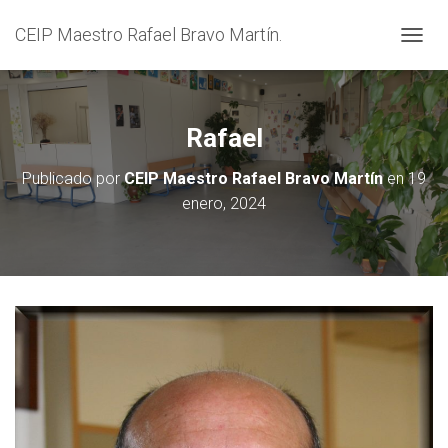
CEIP Maestro Rafael Bravo Martín.
C
A
M
B
I
Rafael
A
R
Publicado por
CEIP Maestro Rafael Bravo Martín
en
19
M
enero, 2024
O
D
O
D
E
N
A
V
E
G
A
C
I