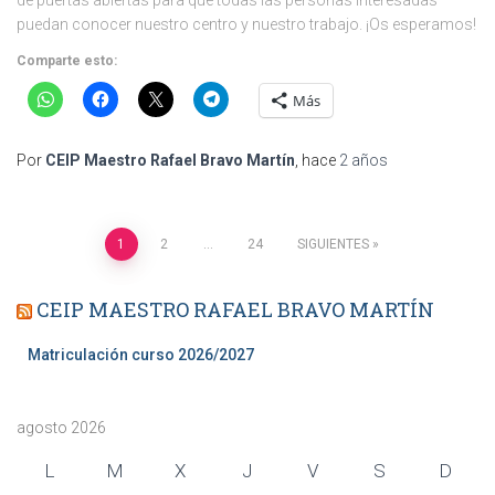
de puertas abiertas para que todas las personas interesadas
puedan conocer nuestro centro y nuestro trabajo. ¡Os esperamos!
Comparte esto:
Más
Por
CEIP Maestro Rafael Bravo Martín
, hace
2 años
Paginación
1
2
…
24
SIGUIENTES
de
CEIP MAESTRO RAFAEL BRAVO MARTÍN
entradas
Matriculación curso 2026/2027
agosto 2026
L
M
X
J
V
S
D