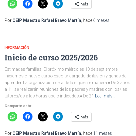
Más
Por
CEIP Maestro Rafael Bravo Martín
, hace
6 meses
INFORMACIÓN
Inicio de curso 2025/2026
Estimadas familias, El próximo miércoles 10 de septiembre
iniciamos el nuevo curso escolar cargado de ilusión y ganas de
aprender. La organización será de la siguiente manera:● De 3 años
a 1º: se realizarán reuniones de los padres y madres con los/las
tutores/as a las horas abajo indicadas.● De 2º
Leer más…
Comparte esto:
Más
Por
CEIP Maestro Rafael Bravo Martín
, hace
11 meses