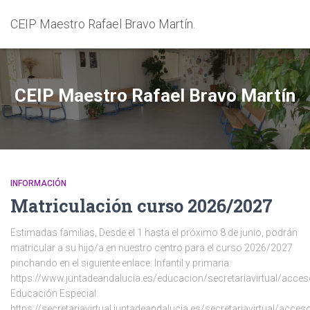
CEIP Maestro Rafael Bravo Martín.
CEIP Maestro Rafael Bravo Martín
INFORMACIÓN
Matriculación curso 2026/2027
Estimadas familias, Desde el 1 hasta el próximo 8 de junio, podrán
matricular a su hijo/a en nuestro centro para el curso 2026/2027
pinchando en el siguiente enlace: Infantil y primaria:
https://www.juntadeandalucia.es/educacion/secretariavirtual/acce
Educación Especial:
https://secretariavirtual.juntadeandalucia.es/secretariavirtual/acce