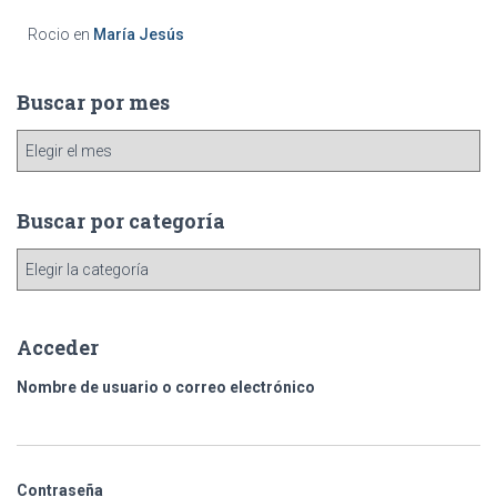
Rocio
en
María Jesús
Buscar por mes
B
u
s
c
Buscar por categoría
a
B
r
u
p
s
o
c
r
Acceder
a
m
r
e
Nombre de usuario o correo electrónico
p
s
o
r
c
Contraseña