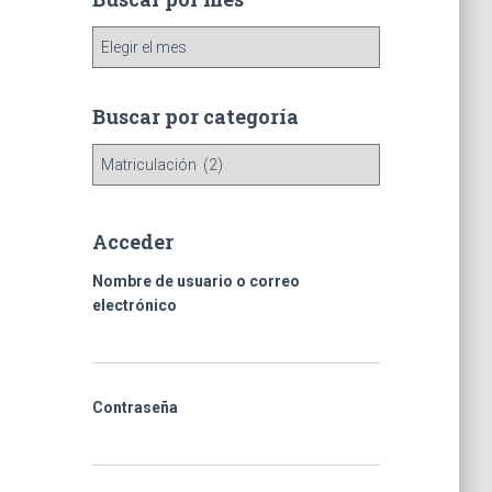
B
u
s
c
Buscar por categoría
a
B
r
u
p
s
o
c
r
Acceder
a
m
r
e
Nombre de usuario o correo
p
s
electrónico
o
r
c
a
Contraseña
t
e
g