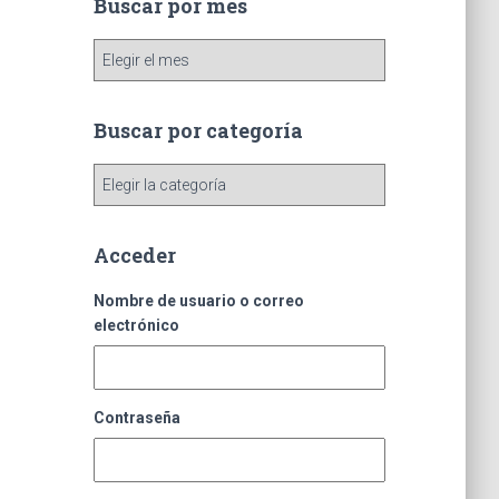
Buscar por mes
B
u
s
c
Buscar por categoría
a
r
B
p
u
o
s
r
c
Acceder
m
a
e
r
Nombre de usuario o correo
s
p
electrónico
o
r
c
Contraseña
a
t
e
g